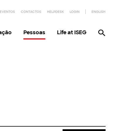
EVENTOS
CONTACTOS
HELPDESK
LOGIN
ENGLISH
gação
Pessoas
Life at ISEG