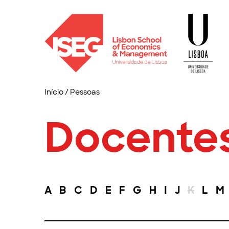
Início
/
Pessoas
Docente
A
B
C
D
E
F
G
H
I
J
K
L
M