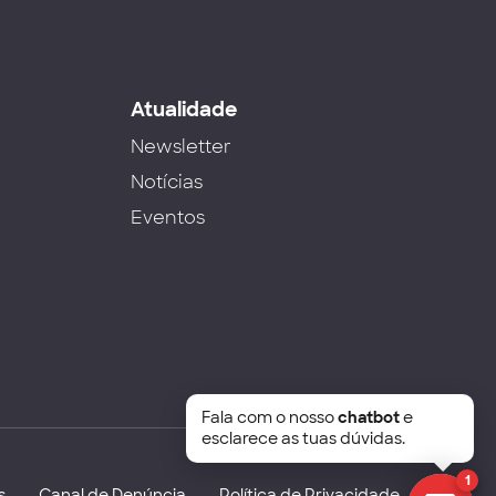
s
Atualidade
Newsletter
Notícias
Eventos
Fala com o nosso
chatbot
e
esclarece as tuas dúvidas.
1
s
Canal de Denúncia
Política de Privacidade