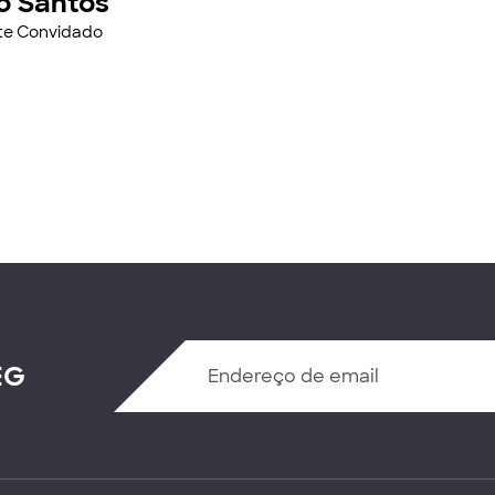
o Santos
nte Convidado
EG