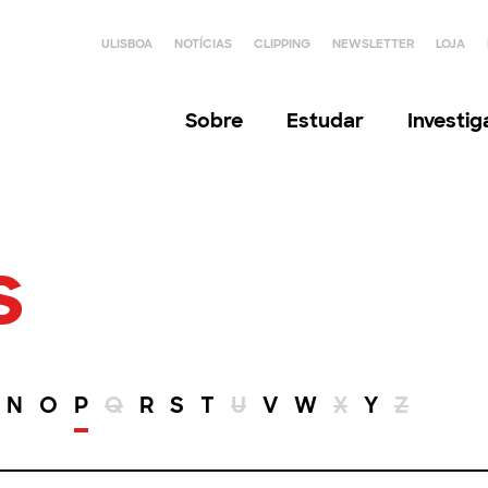
ULISBOA
NOTÍCIAS
CLIPPING
NEWSLETTER
LOJA
Sobre
Estudar
Investi
s
N
O
P
Q
R
S
T
U
V
W
X
Y
Z