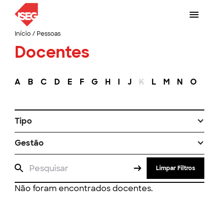
Início
/
Pessoas
Docentes
A
B
C
D
E
F
G
H
I
J
K
L
M
N
O
P
Tipo
Gestão
Limpar Filtros
Não foram encontrados docentes.