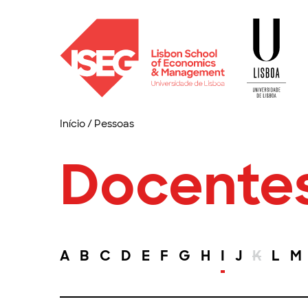
Início
/
Pessoas
Docente
A
B
C
D
E
F
G
H
I
J
K
L
M