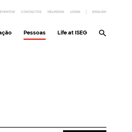
EVENTOS
CONTACTOS
HELPDESK
LOGIN
ENGLISH
gação
Pessoas
Life at ISEG