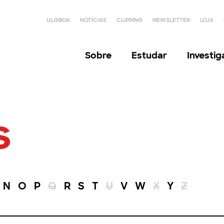
ULISBOA
NOTÍCIAS
CLIPPING
NEWSLETTER
LOJA
Sobre
Estudar
Investi
s
N
O
P
Q
R
S
T
U
V
W
X
Y
Z