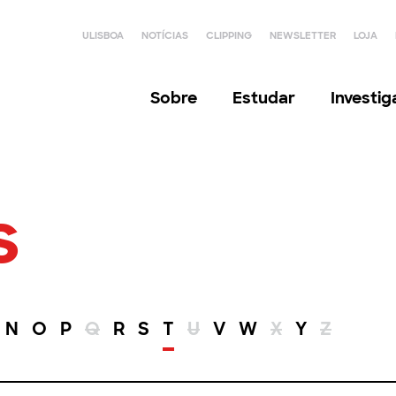
ULISBOA
NOTÍCIAS
CLIPPING
NEWSLETTER
LOJA
Sobre
Estudar
Investi
s
N
O
P
Q
R
S
T
U
V
W
X
Y
Z