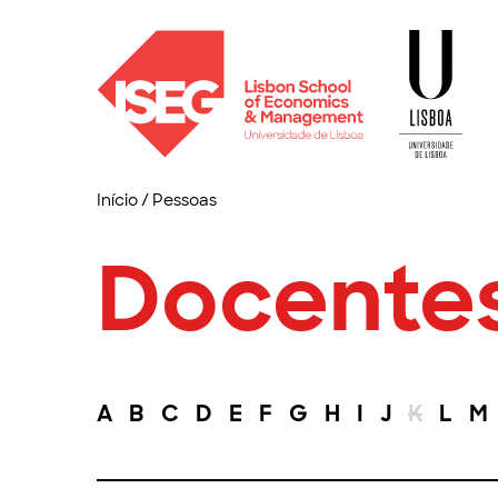
Início
/
Pessoas
Docente
A
B
C
D
E
F
G
H
I
J
K
L
M