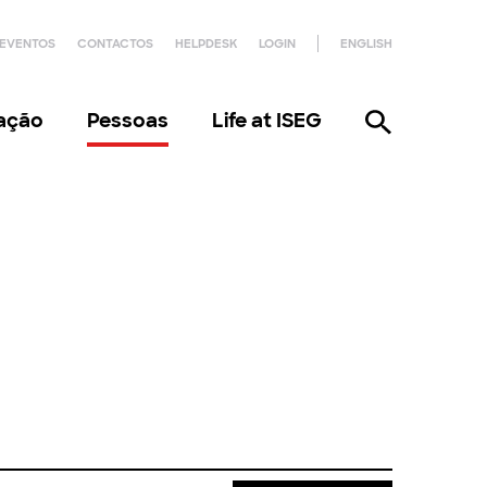
EVENTOS
CONTACTOS
HELPDESK
LOGIN
ENGLISH
gação
Pessoas
Life at ISEG