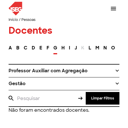
Início
/
Pessoas
Docentes
A
B
C
D
E
F
G
H
I
J
K
L
M
N
O
P
Professor Auxiliar com Agregação
Gestão
Limpar Filtros
Não foram encontrados docentes.