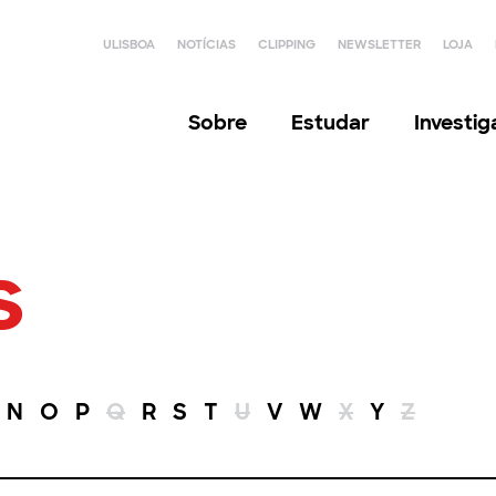
ULISBOA
NOTÍCIAS
CLIPPING
NEWSLETTER
LOJA
Sobre
Estudar
Investi
s
N
O
P
Q
R
S
T
U
V
W
X
Y
Z