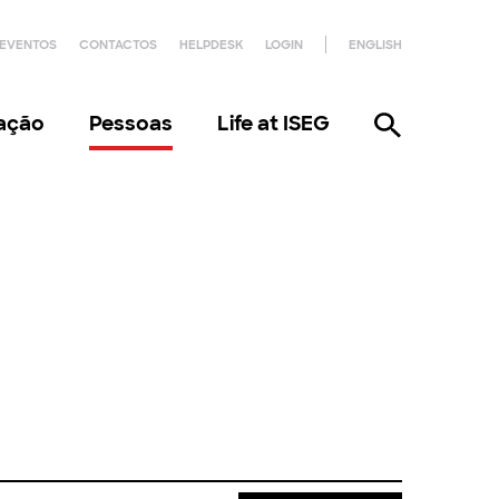
EVENTOS
CONTACTOS
HELPDESK
LOGIN
ENGLISH
gação
Pessoas
Life at ISEG