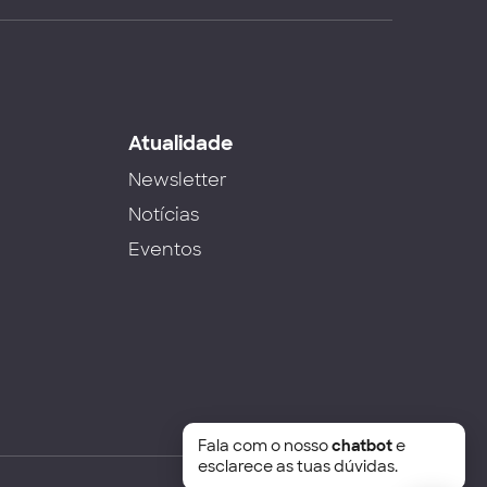
s
Atualidade
Newsletter
Notícias
Eventos
Fala com o nosso
chatbot
e
esclarece as tuas dúvidas.