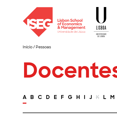
Início
/
Pessoas
Docente
A
B
C
D
E
F
G
H
I
J
K
L
M