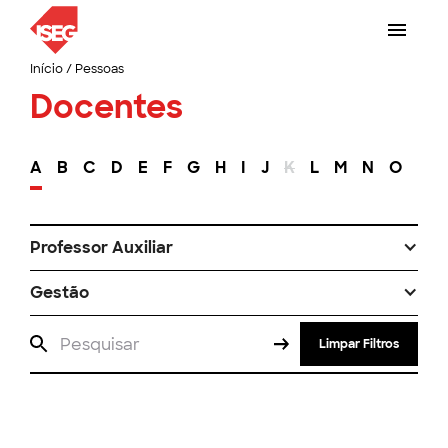
Início
/
Pessoas
Docentes
A
B
C
D
E
F
G
H
I
J
K
L
M
N
O
P
Professor Auxiliar
Gestão
Limpar Filtros