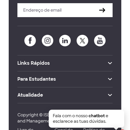
Links Rápidos
Para Estudantes
Atualidade
Copyright © ISEG Lisbon School of Economics
Fala com o nosso
chatbot
e
and Management 2026
esclarece as tuas dúvidas.