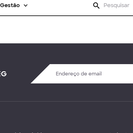
Gestão
EG