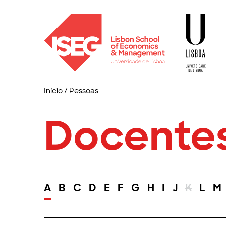
Início
/
Pessoas
Docente
A
B
C
D
E
F
G
H
I
J
K
L
M