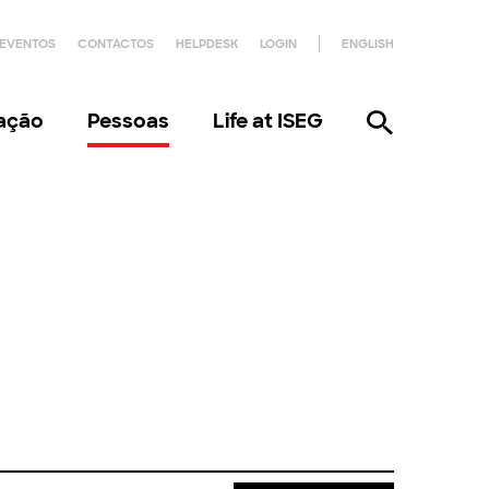
EVENTOS
CONTACTOS
HELPDESK
LOGIN
ENGLISH
gação
Pessoas
Life at ISEG