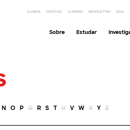
ULISBOA
NOTÍCIAS
CLIPPING
NEWSLETTER
LOJA
Sobre
Estudar
Investi
s
N
O
P
Q
R
S
T
U
V
W
X
Y
Z