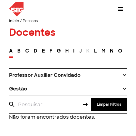
Início
/
Pessoas
Docentes
A
B
C
D
E
F
G
H
I
J
K
L
M
N
O
P
Professor Auxiliar Convidado
Gestão
Limpar Filtros
Não foram encontrados docentes.