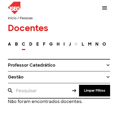
Início
/
Pessoas
Docentes
A
B
C
D
E
F
G
H
I
J
K
L
M
N
O
P
Professor Catedrático
Gestão
Limpar Filtros
Não foram encontrados docentes.