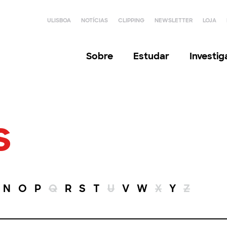
ULISBOA
NOTÍCIAS
CLIPPING
NEWSLETTER
LOJA
Sobre
Estudar
Investi
s
N
O
P
Q
R
S
T
U
V
W
X
Y
Z