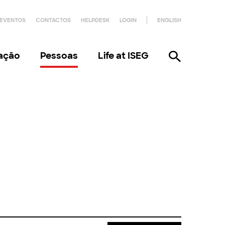
EVENTOS
CONTACTOS
HELPDESK
LOGIN
ENGLISH
gação
Pessoas
Life at ISEG