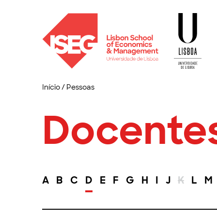
Início
/
Pessoas
Docente
A
B
C
D
E
F
G
H
I
J
K
L
M