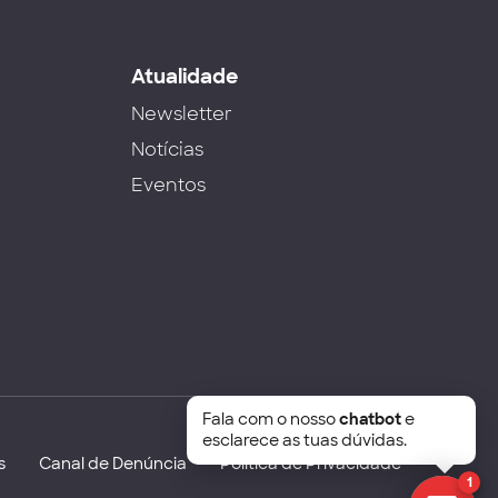
s
Atualidade
Newsletter
Notícias
Eventos
Fala com o nosso
chatbot
e
esclarece as tuas dúvidas.
s
Canal de Denúncia
Política de Privacidade
1