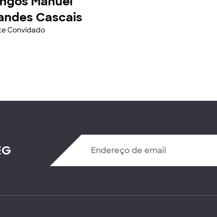
ngos Manuel
andes Cascais
nte Convidado
EG