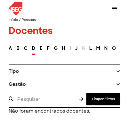
Início
/
Pessoas
Docentes
A
B
C
D
E
F
G
H
I
J
K
L
M
N
O
P
Tipo
Gestão
Limpar Filtros
Não foram encontrados docentes.