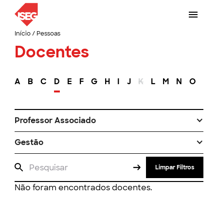
Início
/
Pessoas
Docentes
A
B
C
D
E
F
G
H
I
J
K
L
M
N
O
P
Professor Associado
Gestão
Limpar Filtros
Não foram encontrados docentes.