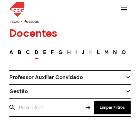
Início
/
Pessoas
Docentes
A
B
C
D
E
F
G
H
I
J
K
L
M
N
O
P
Professor Auxiliar Convidado
Gestão
Limpar Filtros