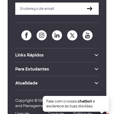
Links Rápidos
Para Estudantes
Atualidade
Copyright © ISEG Lisbon School of Economics
Fala com o nosso
chatbot
e
and Management 2026
esclarece as tuas dúvidas.
Livro de
Canal de
Política de