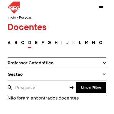
Início
/
Pessoas
Docentes
A
B
C
D
E
F
G
H
I
J
K
L
M
N
O
P
Professor Catedrático
Gestão
Limpar Filtros
Não foram encontrados docentes.