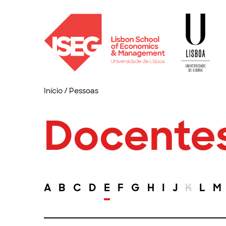
Início
/
Pessoas
Docente
A
B
C
D
E
F
G
H
I
J
K
L
M