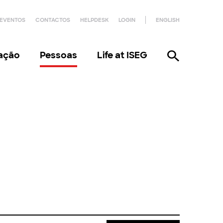
EVENTOS
CONTACTOS
HELPDESK
LOGIN
ENGLISH
gação
Pessoas
Life at ISEG