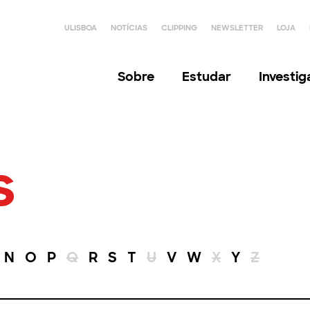
ULISBOA
NOTÍCIAS
CLIPPING
NEWSLETTER
LOJA
Sobre
Estudar
Investi
s
N
O
P
Q
R
S
T
U
V
W
X
Y
Z