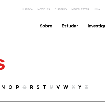
ULISBOA
NOTÍCIAS
CLIPPING
NEWSLETTER
LOJA
Sobre
Estudar
Investi
s
N
O
P
Q
R
S
T
U
V
W
X
Y
Z