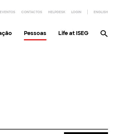
EVENTOS
CONTACTOS
HELPDESK
LOGIN
ENGLISH
gação
Pessoas
Life at ISEG