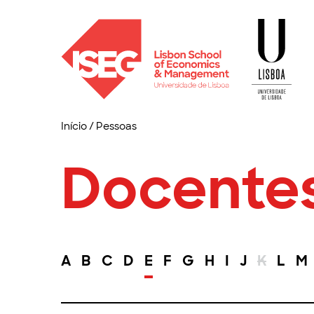
Início
/
Pessoas
Docente
A
B
C
D
E
F
G
H
I
J
K
L
M