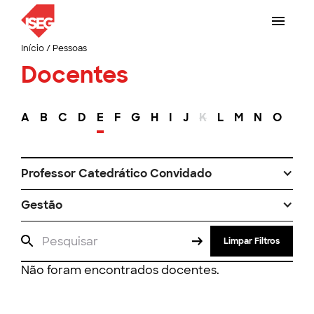
Início
/
Pessoas
Docentes
A
B
C
D
E
F
G
H
I
J
K
L
M
N
O
P
Professor Catedrático Convidado
Gestão
Limpar Filtros
Não foram encontrados docentes.