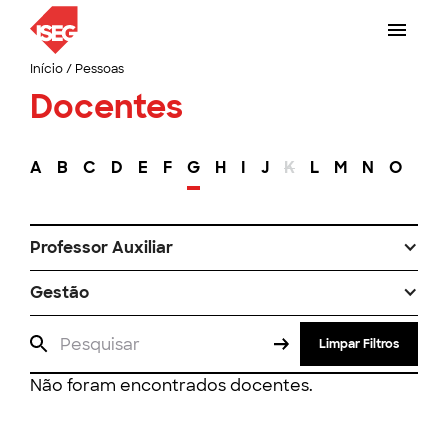
Início
/
Pessoas
Docentes
A
B
C
D
E
F
G
H
I
J
K
L
M
N
O
P
Professor Auxiliar
Gestão
Limpar Filtros
Não foram encontrados docentes.