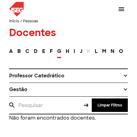
Início
/
Pessoas
Docentes
A
B
C
D
E
F
G
H
I
J
K
L
M
N
O
P
Professor Catedrático
Gestão
Limpar Filtros
Não foram encontrados docentes.