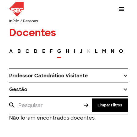
Início
/
Pessoas
Docentes
A
B
C
D
E
F
G
H
I
J
K
L
M
N
O
P
Professor Catedrático Visitante
Gestão
Limpar Filtros
Não foram encontrados docentes.