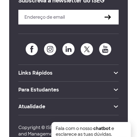
Subscreva a newsletter do ISEG
Links Rápidos
Para Estudantes
Atualidade
Copyright © ISEG Lisbon School of Economics
Fala com o nosso
chatbot
e
and Management 2026
esclarece as tuas dúvidas.