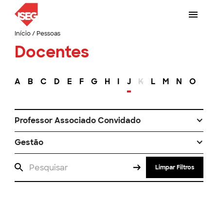
Início
/
Pessoas
Docentes
A
B
C
D
E
F
G
H
I
J
K
L
M
N
O
P
Professor Associado Convidado
Gestão
Limpar Filtros