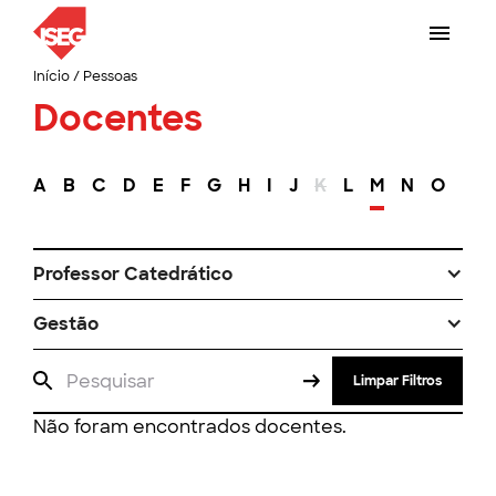
Início
/
Pessoas
Docentes
A
B
C
D
E
F
G
H
I
J
K
L
M
N
O
P
Professor Catedrático
Gestão
Limpar Filtros
Não foram encontrados docentes.