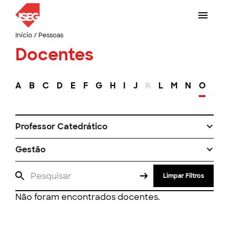
Início
/
Pessoas
Docentes
A
B
C
D
E
F
G
H
I
J
K
L
M
N
O
P
Professor Catedrático
Gestão
Limpar Filtros
Não foram encontrados docentes.