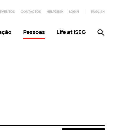
EVENTOS
CONTACTOS
HELPDESK
LOGIN
ENGLISH
gação
Pessoas
Life at ISEG