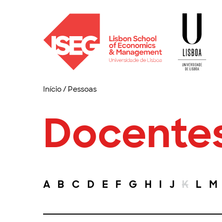
Início
/
Pessoas
Docente
A
B
C
D
E
F
G
H
I
J
K
L
M