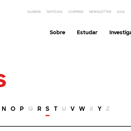
ULISBOA
NOTÍCIAS
CLIPPING
NEWSLETTER
LOJA
Sobre
Estudar
Investi
s
N
O
P
Q
R
S
T
U
V
W
X
Y
Z