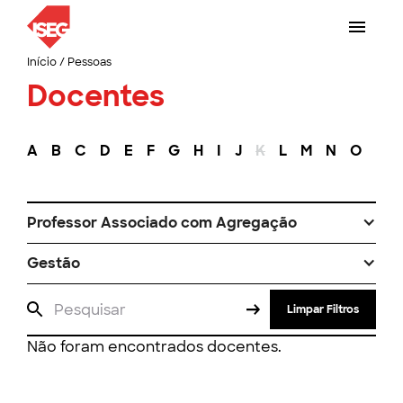
Início
/
Pessoas
Docentes
A
B
C
D
E
F
G
H
I
J
K
L
M
N
O
P
Professor Associado com Agregação
Gestão
Limpar Filtros
Não foram encontrados docentes.