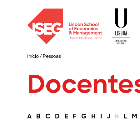
Início
/
Pessoas
Docente
A
B
C
D
E
F
G
H
I
J
K
L
M