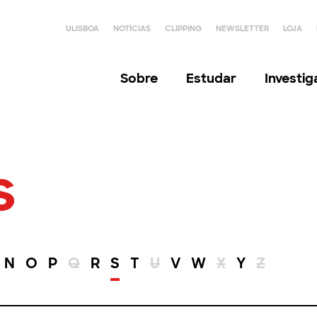
ULISBOA
NOTÍCIAS
CLIPPING
NEWSLETTER
LOJA
Sobre
Estudar
Investi
s
N
O
P
Q
R
S
T
U
V
W
X
Y
Z