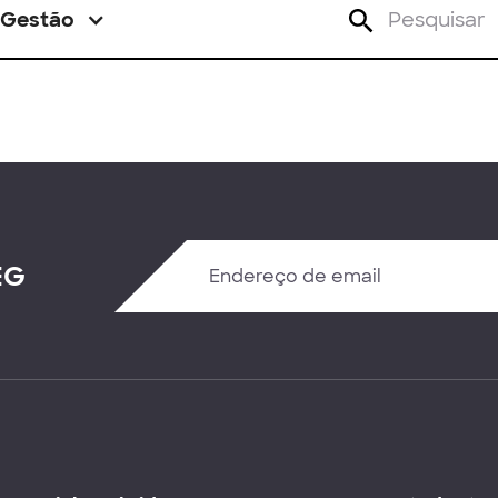
Gestão
EG