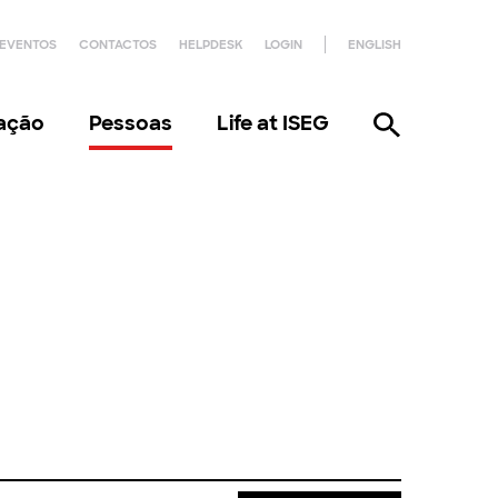
EVENTOS
CONTACTOS
HELPDESK
LOGIN
ENGLISH
gação
Pessoas
Life at ISEG