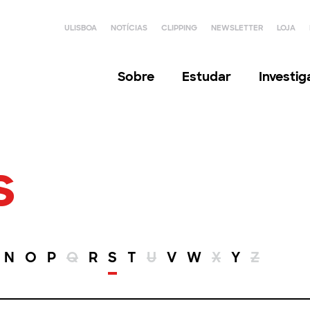
ULISBOA
NOTÍCIAS
CLIPPING
NEWSLETTER
LOJA
Sobre
Estudar
Investi
s
N
O
P
Q
R
S
T
U
V
W
X
Y
Z