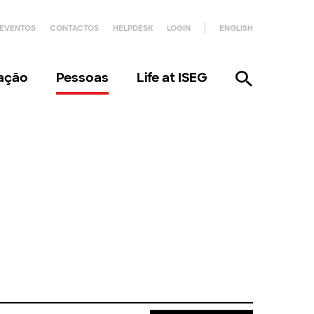
EVENTOS
CONTACTOS
HELPDESK
LOGIN
ENGLISH
gação
Pessoas
Life at ISEG