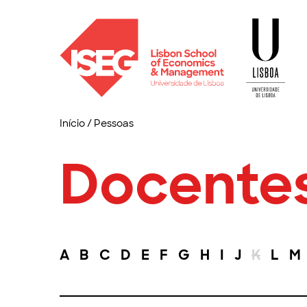
Início
/
Pessoas
Docente
A
B
C
D
E
F
G
H
I
J
K
L
M