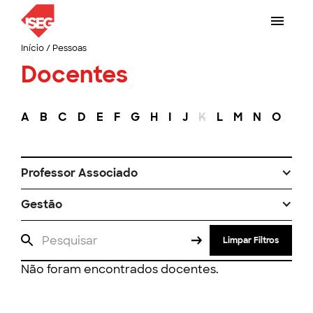
Início
/
Pessoas
Docentes
A
B
C
D
E
F
G
H
I
J
K
L
M
N
O
P
Professor Associado
Gestão
Limpar Filtros
Não foram encontrados docentes.