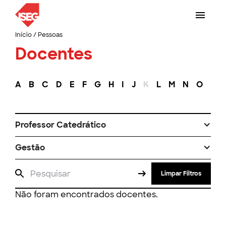
Início
/
Pessoas
Docentes
A
B
C
D
E
F
G
H
I
J
K
L
M
N
O
P
Professor Catedrático
Gestão
Limpar Filtros
Não foram encontrados docentes.