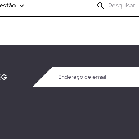
estão
EG