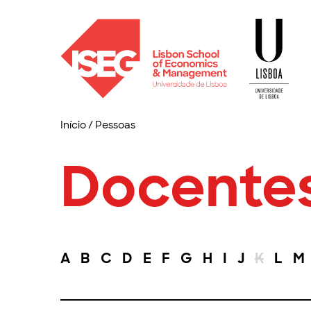
Início
/
Pessoas
Docente
A
B
C
D
E
F
G
H
I
J
K
L
M