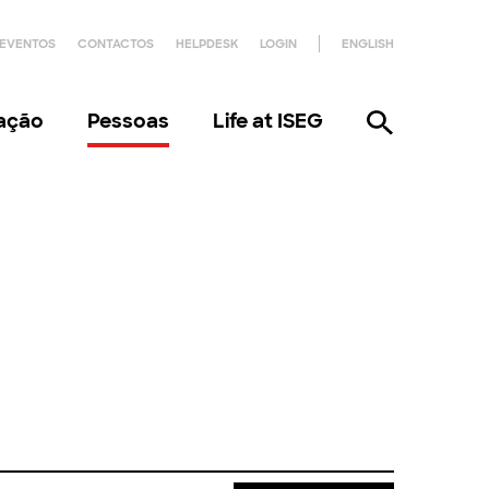
EVENTOS
CONTACTOS
HELPDESK
LOGIN
ENGLISH
gação
Pessoas
Life at ISEG