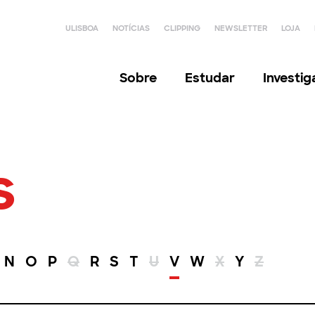
ULISBOA
NOTÍCIAS
CLIPPING
NEWSLETTER
LOJA
Sobre
Estudar
Investi
s
N
O
P
Q
R
S
T
U
V
W
X
Y
Z