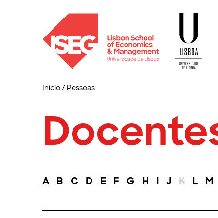
Início
/
Pessoas
Docente
A
B
C
D
E
F
G
H
I
J
K
L
M