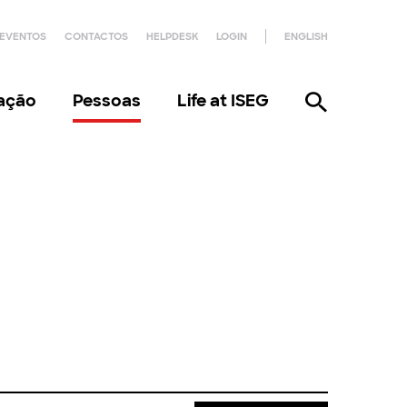
EVENTOS
CONTACTOS
HELPDESK
LOGIN
ENGLISH
gação
Pessoas
Life at ISEG