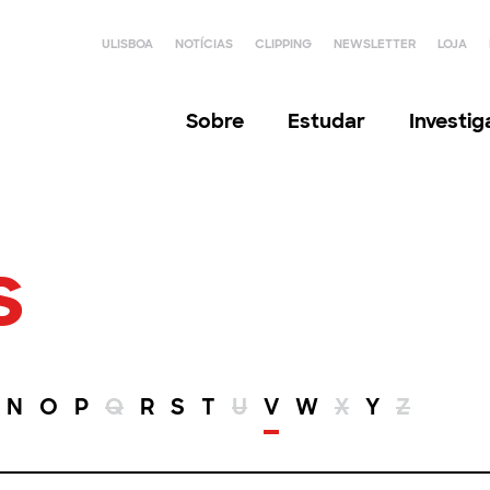
ULISBOA
NOTÍCIAS
CLIPPING
NEWSLETTER
LOJA
Sobre
Estudar
Investi
s
N
O
P
Q
R
S
T
U
V
W
X
Y
Z