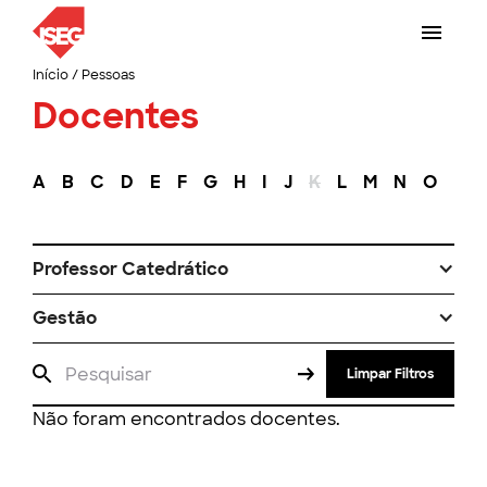
Início
/
Pessoas
Docentes
A
B
C
D
E
F
G
H
I
J
K
L
M
N
O
P
Professor Catedrático
Gestão
Limpar Filtros
Não foram encontrados docentes.