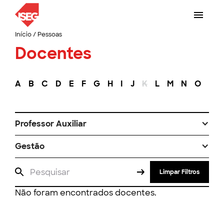
Início
/
Pessoas
Docentes
A
B
C
D
E
F
G
H
I
J
K
L
M
N
O
P
Professor Auxiliar
Gestão
Limpar Filtros
Não foram encontrados docentes.