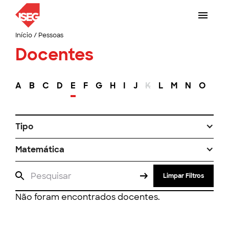
Início
/
Pessoas
Docentes
A
B
C
D
E
F
G
H
I
J
K
L
M
N
O
P
Tipo
Matemática
Limpar Filtros
Não foram encontrados docentes.