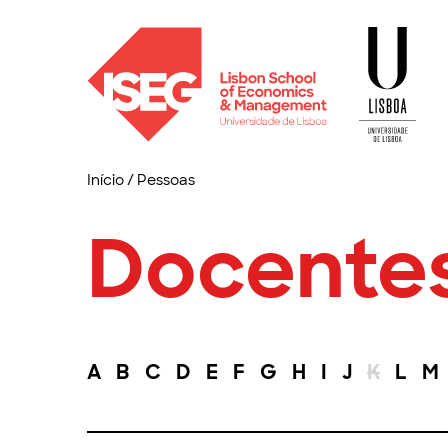
Início
/
Pessoas
Docente
A
B
C
D
E
F
G
H
I
J
K
L
M