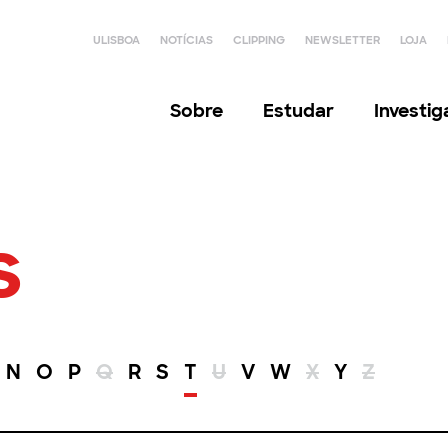
ULISBOA
NOTÍCIAS
CLIPPING
NEWSLETTER
LOJA
Sobre
Estudar
Investi
s
N
O
P
Q
R
S
T
U
V
W
X
Y
Z