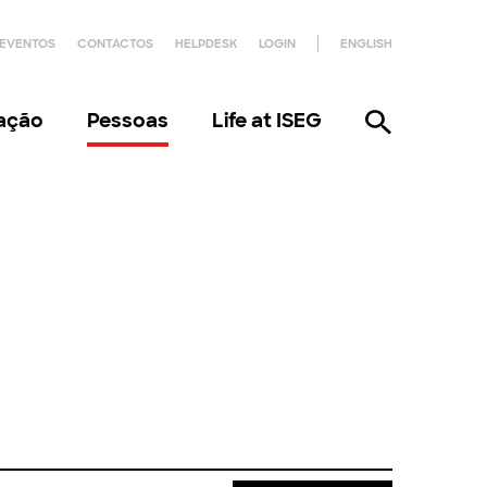
EVENTOS
CONTACTOS
HELPDESK
LOGIN
ENGLISH
gação
Pessoas
Life at ISEG