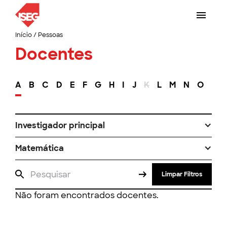
Início
/
Pessoas
Docentes
A
B
C
D
E
F
G
H
I
J
K
L
M
N
O
P
Investigador principal
Matemática
Limpar Filtros
Não foram encontrados docentes.