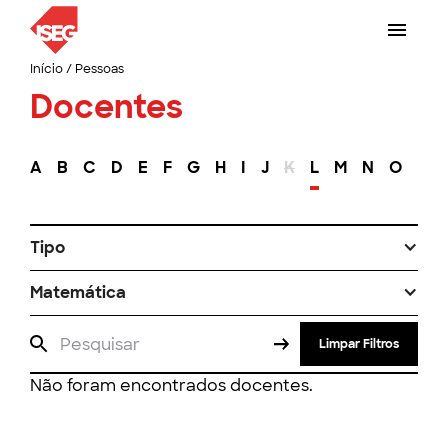
Início
/
Pessoas
Docentes
A
B
C
D
E
F
G
H
I
J
K
L
M
N
O
P
Tipo
Matemática
Limpar Filtros
Não foram encontrados docentes.