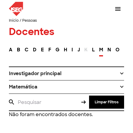
Início
/
Pessoas
Docentes
A
B
C
D
E
F
G
H
I
J
K
L
M
N
O
P
Investigador principal
Matemática
Limpar Filtros
Não foram encontrados docentes.