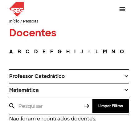
Início
/
Pessoas
Docentes
A
B
C
D
E
F
G
H
I
J
K
L
M
N
O
P
Professor Catedrático
Matemática
Limpar Filtros
Não foram encontrados docentes.