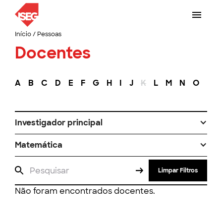
Início
/
Pessoas
Docentes
A
B
C
D
E
F
G
H
I
J
K
L
M
N
O
P
Investigador principal
Matemática
Limpar Filtros
Não foram encontrados docentes.