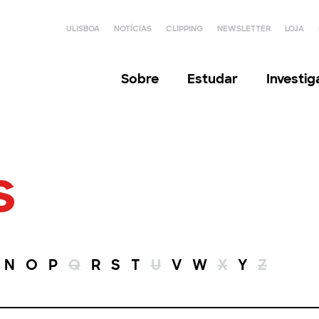
ULISBOA
NOTÍCIAS
CLIPPING
NEWSLETTER
LOJA
Sobre
Estudar
Investi
s
N
O
P
Q
R
S
T
U
V
W
X
Y
Z