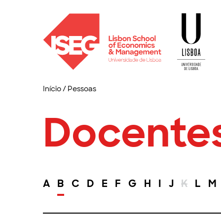
Início
/
Pessoas
Docente
A
B
C
D
E
F
G
H
I
J
K
L
M