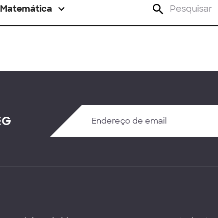
Matemática
EG