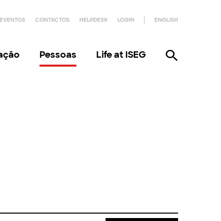
EVENTOS
CONTACTOS
HELPDESK
LOGIN
ENGLISH
gação
Pessoas
Life at ISEG