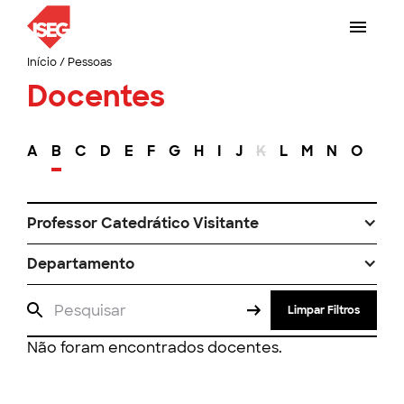
Início
/
Pessoas
Docentes
A
B
C
D
E
F
G
H
I
J
K
L
M
N
O
P
Professor Catedrático Visitante
Departamento
Limpar Filtros
Não foram encontrados docentes.