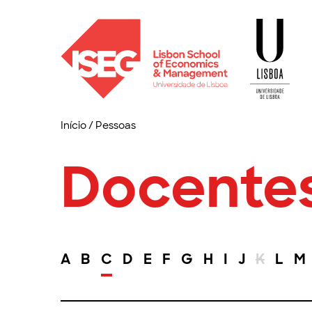
Início
/
Pessoas
Docente
A
B
C
D
E
F
G
H
I
J
K
L
M