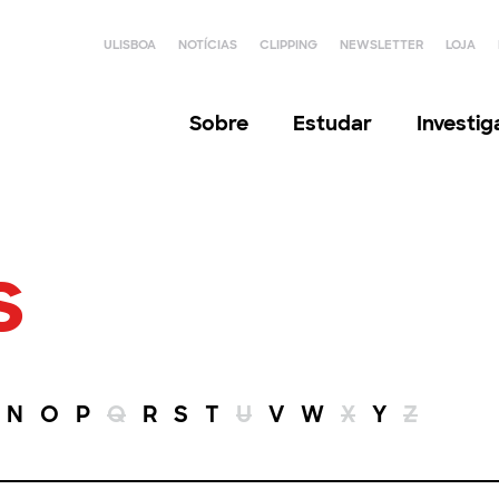
ULISBOA
NOTÍCIAS
CLIPPING
NEWSLETTER
LOJA
Sobre
Estudar
Investi
s
N
O
P
Q
R
S
T
U
V
W
X
Y
Z