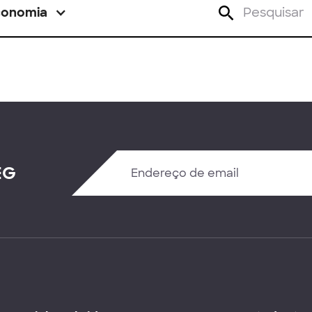
conomia
EG