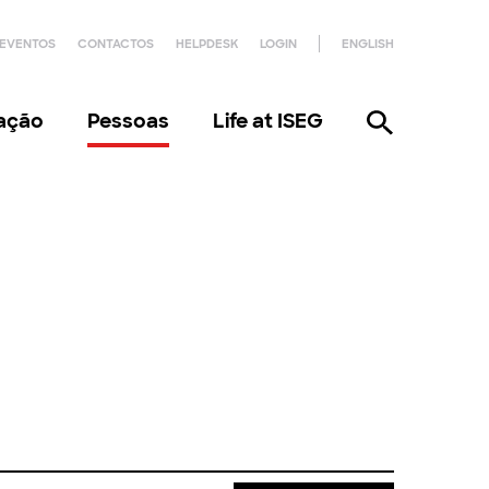
EVENTOS
CONTACTOS
HELPDESK
LOGIN
ENGLISH
gação
Pessoas
Life at ISEG