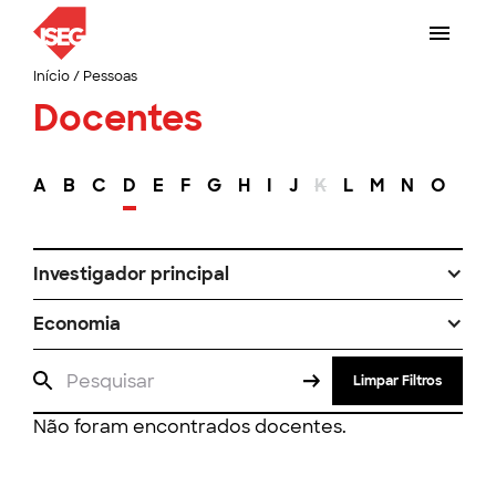
Início
/
Pessoas
Docentes
A
B
C
D
E
F
G
H
I
J
K
L
M
N
O
P
Investigador principal
Economia
Limpar Filtros
Não foram encontrados docentes.