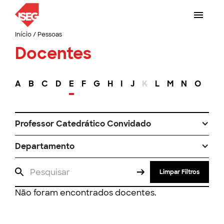
Início
/
Pessoas
Docentes
A
B
C
D
E
F
G
H
I
J
K
L
M
N
O
P
Professor Catedrático Convidado
Departamento
Limpar Filtros
Não foram encontrados docentes.