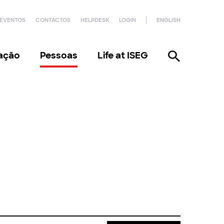
EVENTOS
CONTACTOS
HELPDESK
LOGIN
ENGLISH
gação
Pessoas
Life at ISEG