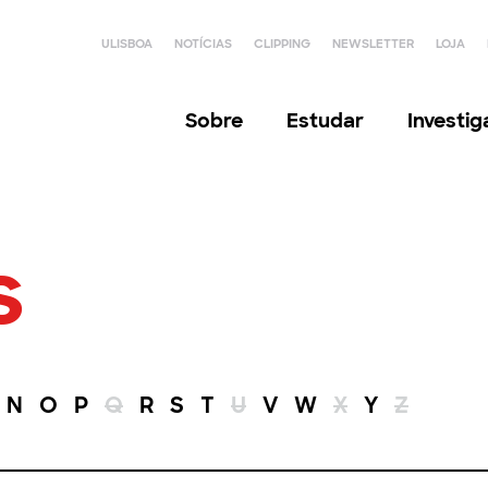
ULISBOA
NOTÍCIAS
CLIPPING
NEWSLETTER
LOJA
Sobre
Estudar
Investi
s
N
O
P
Q
R
S
T
U
V
W
X
Y
Z