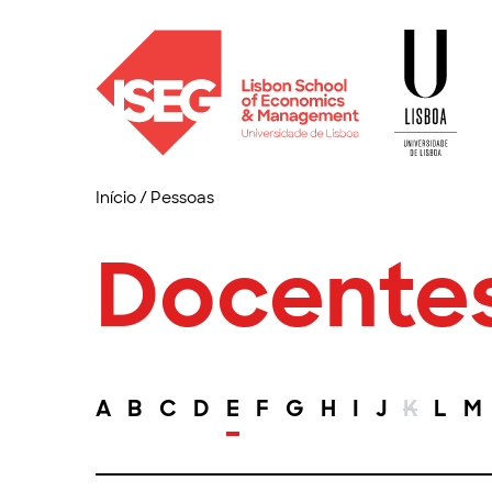
Início
/
Pessoas
Docente
A
B
C
D
E
F
G
H
I
J
K
L
M