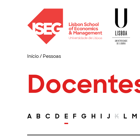
Início
/
Pessoas
Docente
A
B
C
D
E
F
G
H
I
J
K
L
M