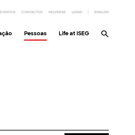
EVENTOS
CONTACTOS
HELPDESK
LOGIN
ENGLISH
gação
Pessoas
Life at ISEG