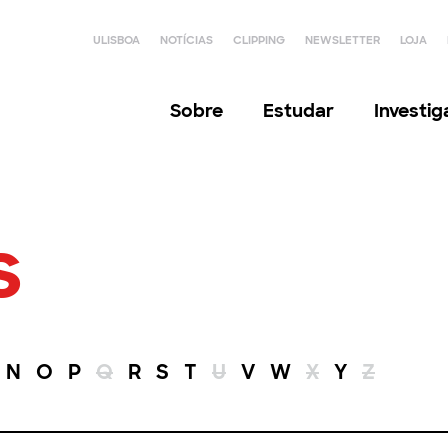
ULISBOA
NOTÍCIAS
CLIPPING
NEWSLETTER
LOJA
Sobre
Estudar
Investi
s
N
O
P
Q
R
S
T
U
V
W
X
Y
Z