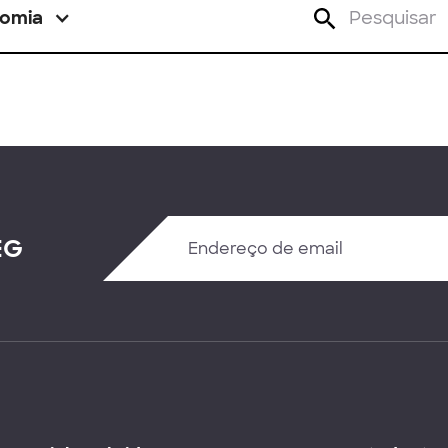
omia
EG