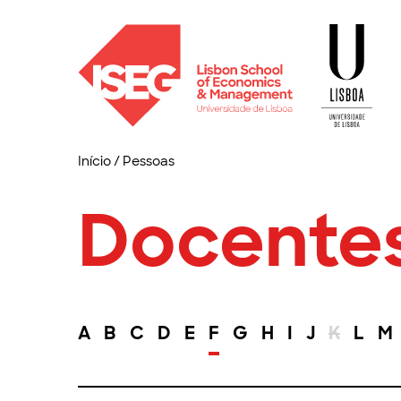
Início
/
Pessoas
Docente
A
B
C
D
E
F
G
H
I
J
K
L
M