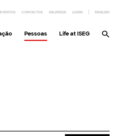
EVENTOS
CONTACTOS
HELPDESK
LOGIN
ENGLISH
gação
Pessoas
Life at ISEG