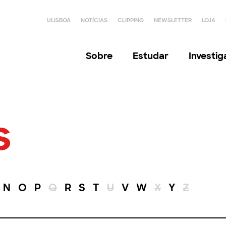
ULISBOA
NOTÍCIAS
CLIPPING
NEWSLETTER
LOJA
Sobre
Estudar
Investi
s
N
O
P
Q
R
S
T
U
V
W
X
Y
Z