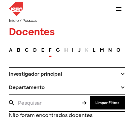
Início
/
Pessoas
Docentes
A
B
C
D
E
F
G
H
I
J
K
L
M
N
O
P
Investigador principal
Departamento
Limpar Filtros
Não foram encontrados docentes.